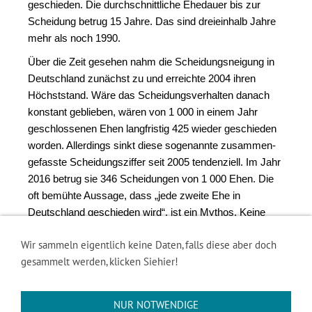
geschieden. Die durch­schnitt­liche Ehedauer bis zur
Scheidung betrug 15 Jahre. Das sind drei­einhalb Jahre
mehr als noch 1990.
Über die Zeit gesehen nahm die Scheidungs­neigung in
Deutsch­land zunächst zu und erreichte 2004 ihren
Höchst­stand. Wäre das Scheidungs­verhalten danach
konstant geblieben, wären von 1 000 in einem Jahr
geschlossenen Ehen langfristig 425 wieder geschieden
worden. Allerdings sinkt diese sogenannte zusammen­
gefasste Scheidungs­ziffer seit 2005 tendenziell. Im Jahr
2016 betrug sie 346 Scheidungen von 1 000 Ehen. Die
oft bemühte Aussage, dass „jede zweite Ehe in
Deutschland geschieden wird“, ist ein Mythos. Keine
Maßzahl der Scheidungs­statistik deutet bislang darauf
Wir sammeln eigentlich keine Daten, falls diese aber doch
hin. (Quelle: Statistisches Bundesamt)
gesammelt werden, klicken Siehier!
Aus juristischer Sicht ist die Scheidung selbst meist
nicht das Problem. Voraussetzung für die Scheidung ist
lediglich, dass die Eheleute mindestens ein Jahr
NUR NOTWENDIGE